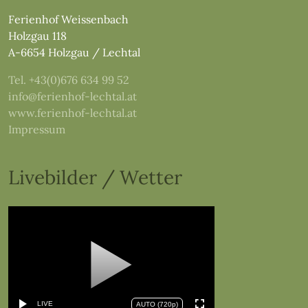
Ferienhof Weissenbach
Holzgau 118
A-6654 Holzgau / Lechtal
Tel. +43(0)676 634 99 52
info@ferienhof-lechtal.at
www.ferienhof-lechtal.at
Impressum
Livebilder / Wetter